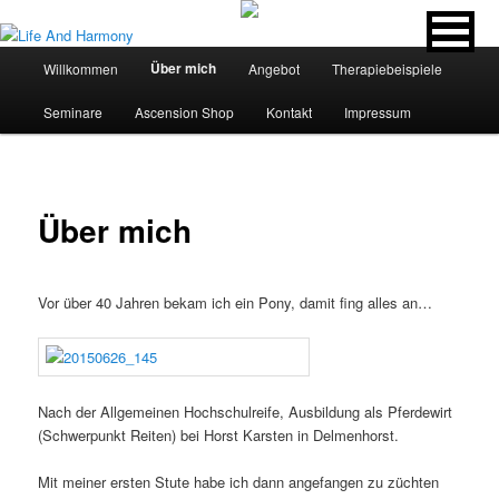
Main
Über mich
Willkommen
Angebot
Therapiebeispiele
Skip
menu
Seminare
Ascension Shop
Kontakt
Impressum
to
primary
content
Über mich
Vor über 40 Jahren bekam ich ein Pony, damit fing alles an…
Nach der Allgemeinen Hochschulreife, Ausbildung als Pferdewirt
(Schwerpunkt Reiten) bei Horst Karsten in Delmenhorst.
Mit meiner ersten Stute habe ich dann angefangen zu züchten